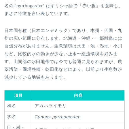
名の “pyrrhogaster” はギリシャ語で「赤い腹」を意味し、
まさに特徴を言い表しています。
日本固有種（日本エンデミック）であり、本州・四国・九
州の広い範囲に分布します。北海道・沖縄・一部離島には
自然分布がありません。生息環境は水田・池・湿地・小川
など、比較的水の動きが少ない止水〜緩流環境を好みま
す。山間部の水田地帯では今でも普通に見られますが、農
薬汚染・圃場整備・乾田化などにより、以前より生息数が
減少している地域もあります。
項目
内容
和名
アカハライモリ
学名
Cynops pyrrhogaster
目・科・