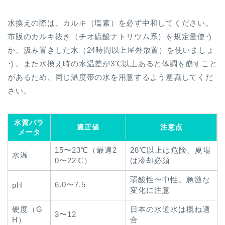
水換えの際は、カルキ（塩素）を必ず中和してください。
市販のカルキ抜き（チオ硫酸ナトリウム系）を規定量使う
か、汲み置きした水（24時間以上屋外放置）を使いましょ
う。また水換え時の水温差が3℃以上あると体調を崩すこと
があるため、同じ温度帯の水を用意するよう意識してくだ
さい。
水質パラ
適正値
注意点
メータ
15〜23℃（最適2
28℃以上は危険。夏場
水温
0〜22℃）
は冷却必須
弱酸性〜中性。急激な
6.0〜7.5
pH
変化に注意
硬度（G
日本の水道水は概ね適
3〜12
H）
合