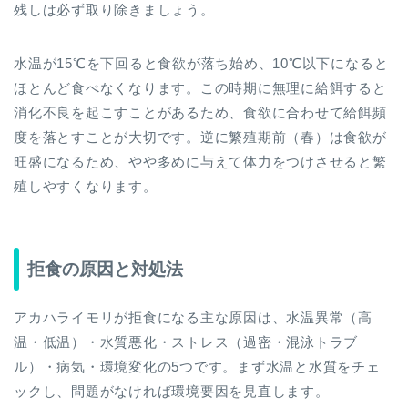
残しは必ず取り除きましょう。
水温が15℃を下回ると食欲が落ち始め、10℃以下になると
ほとんど食べなくなります。この時期に無理に給餌すると
消化不良を起こすことがあるため、食欲に合わせて給餌頻
度を落とすことが大切です。逆に繁殖期前（春）は食欲が
旺盛になるため、やや多めに与えて体力をつけさせると繁
殖しやすくなります。
拒食の原因と対処法
アカハライモリが拒食になる主な原因は、水温異常（高
温・低温）・水質悪化・ストレス（過密・混泳トラブ
ル）・病気・環境変化の5つです。まず水温と水質をチェ
ックし、問題がなければ環境要因を見直します。