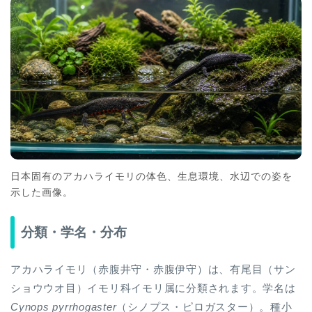
日本固有のアカハライモリの体色、生息環境、水辺での姿を
示した画像。
分類・学名・分布
アカハライモリ（赤腹井守・赤腹伊守）は、有尾目（サン
ショウウオ目）イモリ科イモリ属に分類されます。学名は
Cynops pyrrhogaster
（シノプス・ピロガスター）。種小