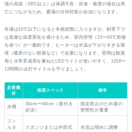
場の高温（28℃以上）は体調不良・拒食・最悪の場合は死
亡につながるため、夏場の冷却対策が必須になります。
冬場は10℃以下になると冬眠状態に入りますが、飼育下で
は急激な温度変化を避けるため、室内管理（15〜20℃前後
を保つ）が一般的です。ヒーターは水温が下がりすぎる環
境（暖房のない部屋など）で必要になります。照明は観賞
用と水草育成用を兼ねたLEDライトが使いやすく、1日8〜
12時間の点灯サイクルを守りましょう。
必要機
推奨スペック
備考
材
30cm〜60cm（蓋付き
脱走防止のため蓋の
水槽
必須）
密閉性が重要
フィ
ルタ
スポンジまたは外部式
水流は弱めに調整