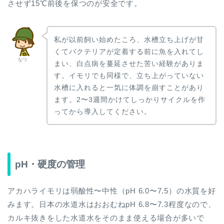
させず15℃前後を保つのが安全です。
私が以前飼い始めたころ、水槽立ち上げが甘
くてバクテリアが定着する前に魚を入れてし
なつ
まい、白点病を蔓延させた苦い経験がありま
す。イモリでも同様で、立ち上がっていない
水槽に入れると一気に体調を崩すことがあり
ます。2〜3週間かけてしっかりサイクルを作
ってから導入してください。
pH・硬度の管理
アカハライモリは弱酸性〜中性（pH 6.0〜7.5）の水質を好
みます。日本の水道水はおおむねpH 6.8〜7.3程度なので、
カルキ抜きをした水道水をそのまま使える場合が多いで