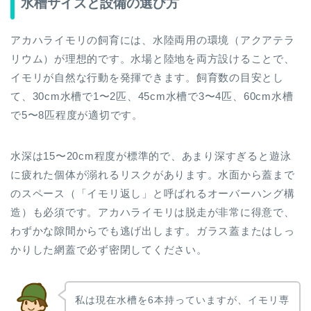
水槽サイズと設備の選び方
アカハライモリの飼育には、水陸両用の環境（アクアテラ
リウム）が理想的です。水場と陸地を両方設けることで、
イモリが自然な行動を発揮できます。飼育数の目安とし
て、30cm水槽で1〜2匹、45cm水槽で3〜4匹、60cm水槽
で5〜8匹程度が適切です。
水深は15〜20cm程度が標準的で、あまり深すぎると遊泳
に疲れた個体が溺れるリスクがあります。水面から蓋まで
のスペース（「イモリ返し」と呼ばれるオーバーハング構
造）も必須です。アカハライモリは脱走が非常に得意で、
わずかな隙間からでも逃げ出します。ガラス蓋またはしっ
かりした網蓋で必ず密閉してください。
私は現在水槽を6本持っていますが、イモリ専