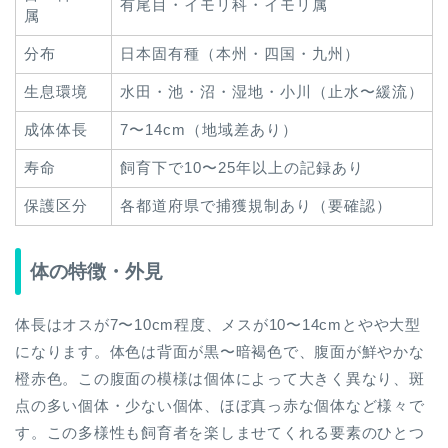
有尾目・イモリ科・イモリ属
属
分布
日本固有種（本州・四国・九州）
生息環境
水田・池・沼・湿地・小川（止水〜緩流）
成体体長
7〜14cm（地域差あり）
寿命
飼育下で10〜25年以上の記録あり
保護区分
各都道府県で捕獲規制あり（要確認）
体の特徴・外見
体長はオスが7〜10cm程度、メスが10〜14cmとやや大型
になります。体色は背面が黒〜暗褐色で、腹面が鮮やかな
橙赤色。この腹面の模様は個体によって大きく異なり、斑
点の多い個体・少ない個体、ほぼ真っ赤な個体など様々で
す。この多様性も飼育者を楽しませてくれる要素のひとつ