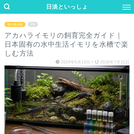
日淡といっしょ
池の淡水魚
PR
アカハライモリの飼育完全ガイド｜
日本固有の水中生活イモリを水槽で楽
しむ方法
2026年5月14日
/
2026年7月31日