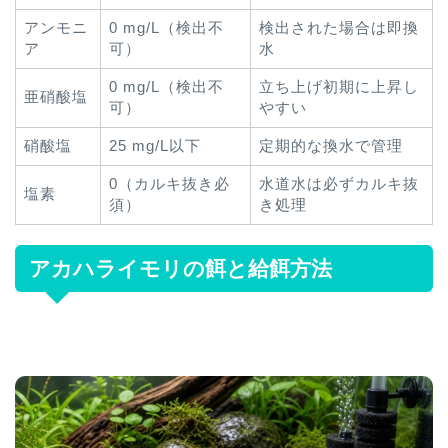
アンモニ
0 mg/L（検出不
検出された場合は即換
ア
可）
水
0 mg/L（検出不
立ち上げ初期に上昇し
亜硝酸塩
可）
やすい
硝酸塩
25 mg/L以下
定期的な換水で管理
0（カルキ抜き必
水道水は必ずカルキ抜
塩素
須）
き処理
アカハライモリの餌と給餌方法