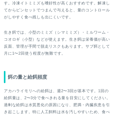
す。冷凍イトミミズも嗜好性が高くおすすめです。解凍し
てからピンセットでつまんで与えると、量のコントロール
がしやすく食べ残しも出にくいです。
生き餌では、小型のミミズ（シマミミズ）・ミルワーム・
コオロギ（小型）などが使えます。生き餌は栄養価が高い
反面、管理が手間で脱走リスクもあります。サブ餌として
月に1〜2回使う程度が無難です。
餌の量と給餌頻度
アカハライモリへの給餌は、週2〜3回が基本です。1回の
給餌量は、2〜3分で食べきれる量を目安にしてください。
過剰な給餌は水質悪化の原因になり、肥満・内臓疾患を引
き起こします。特に人工飼料は水を汚しやすいため、食べ