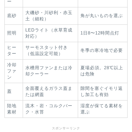
ー
大磯砂・川砂利・赤玉
底砂
角が丸いものを選ぶ
土（細粒）
LEDライト（水草育成
照明
1日8〜12時間点灯
対応）
ヒー
サーモスタット付き
冬季の寒冷地で必要
ター
（低温設定可能）
冷却
水槽用ファンまたは冷
夏場必須。28℃以上
ファ
却クーラー
は危険
ン
全面覆えるガラス蓋ま
隙間を塞ぐイモリ返
蓋
たは網蓋
し加工も有効
陸地
流木・岩・コルクバー
湿度が保てる素材を
素材
ク・水苔
選ぶ
スポンサーリンク