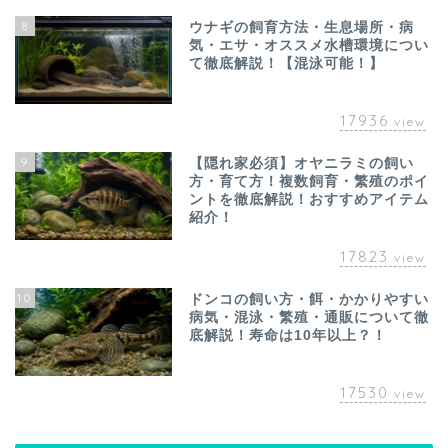
8
ウナギの飼育方法・生息場所・病
気・エサ・オススメ水槽環境につい
て徹底解説！【混泳可能！】
17936
view
9
【隠れ家必須】オヤニラミの飼い
方・育て方！複数飼育・繁殖のポイ
ントを徹底解説！おすすめアイテム
紹介！
17823
view
10
ドンコの飼い方・餌・かかりやすい
病気・混泳・繁殖・通販について徹
底解説！寿命は10年以上？！
17530
view