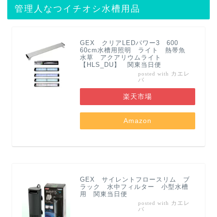
管理人なつイチオシ水槽用品
GEX クリアLEDパワー3 600
60cm水槽用照明 ライト 熱帯魚
水草 アクアリウムライト
【HLS_DU】 関東当日便
カエレ
posted with
バ
楽天市場
Amazon
GEX サイレントフロースリム ブ
ラック 水中フィルター 小型水槽
用 関東当日便
カエレ
posted with
バ