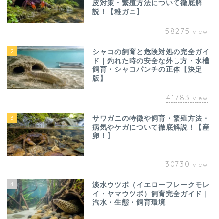
皮対策・繁殖方法について徹底解
説！【稚ガニ】
58275
view
2
シャコの飼育と危険対処の完全ガイ
ド｜釣れた時の安全な外し方・水槽
飼育・シャコパンチの正体【決定
版】
41783
view
3
サワガニの特徴や飼育・繁殖方法・
病気やケガについて徹底解説！【産
卵！】
30730
view
4
淡水ウツボ（イエローフレークモレ
イ・ヤマウツボ）飼育完全ガイド｜
汽水・生態・飼育環境