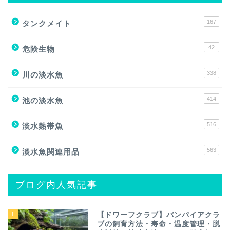
167
タンクメイト
42
危険生物
338
川の淡水魚
414
池の淡水魚
516
淡水熱帯魚
563
淡水魚関連用品
ブログ内人気記事
1
【ドワーフクラブ】バンパイアクラ
ブの飼育方法・寿命・温度管理・脱