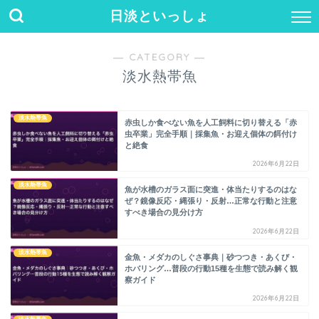
日淡といっしょ
― CATEGORY ―
淡水熱帯魚
淡水熱帯魚
赤虫しか食べない魚を人工飼料に切り替える「赤
虫卒業」完全手順｜採集魚・お迎え個体の餌付け
と絶食
2026年6月22日
淡水熱帯魚
魚が水槽のガラス面に突進・体当たりするのはな
ぜ？鏡像反応・縄張り・反射…正常な行動と注意
すべき場合の見分け方
2026年6月22日
淡水熱帯魚
金魚・メダカのしぐさ事典｜砂つつき・あくび・
ホバリング…普段の行動15種を生態で読み解く観
察ガイド
2026年6月22日