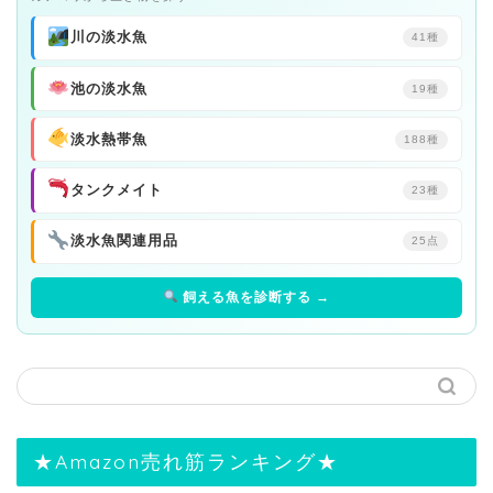
川の淡水魚
41種
池の淡水魚
19種
淡水熱帯魚
188種
タンクメイト
23種
淡水魚関連用品
25点
飼える魚を診断する →
★Amazon売れ筋ランキング★