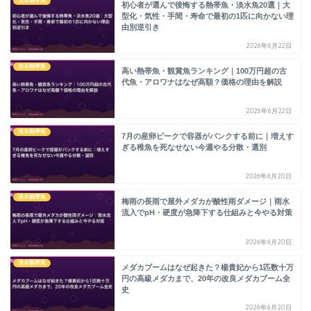
淡水熱帯魚
初心者が選んで後悔する熱帯魚・淡水魚20選｜大
型化・気性・手間・寿命で最初の1匹に向かない理
由別逆引き
2026年6月22日
淡水熱帯魚
高い熱帯魚・観賞魚ランキング｜100万円超の古
代魚・アロワナはなぜ高額？価格の理由を解説
2026年6月22日
淡水熱帯魚
7月の産卵ピークで容器がパンクする前に｜増えす
ぎる稚魚を死なせない今週やる分散・選別
2026年6月20日
淡水熱帯魚
梅雨の長雨で屋外メダカが酸性雨ダメージ｜雨水
流入でpH・硬度が急降下する仕組みと今やる対策
2026年6月20日
淡水熱帯魚
メダカブームはなぜ起きた？楊貴妃から1匹数十万
円の高級メダカまで、20年の改良メダカブーム全
史
2026年6月20日