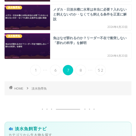
淡水熱帯魚
メダカ・日淡水槽に水草は本当に必要？入れない
と飼えないのか・なくても飼える条件を正直に解
説
2026年6月20日
淡水熱帯魚
魚はなぜ群れるのか？リーダー不在で衝突しない
「群れの科学」を解明
2026年6月20日
...
...
1
6
7
8
52
HOME
淡水熱帯魚
淡水魚飼育ナビ
カテゴリから生き物を探す