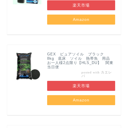
楽天市場
Amazon
GEX ピュアソイル ブラック
8kg 底床 ソイル 熱帯魚 用品
お一人様2点限り【HLS_DU】 関東
当日便
カエレ
posted with
バ
楽天市場
Amazon