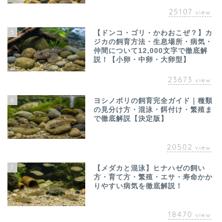
25107
view
5
【ドンコ・ゴリ・かわおこぜ？】カ
ジカの飼育方法・生息場所・病気・
仲間について12,000文字で徹底解
説！【小卵・中卵・大卵型】
23673
view
6
ヨシノボリの飼育完全ガイド｜種類
の見分け方・混泳・餌付け・繁殖ま
で徹底解説【決定版】
20502
view
7
【メダカと混泳】ヒナハゼの飼い
方・育て方・繁殖・エサ・寿命かか
りやすい病気を徹底解説！
18470
view