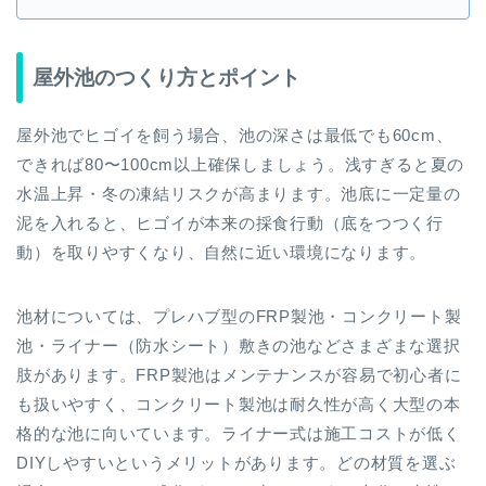
屋外池のつくり方とポイント
屋外池でヒゴイを飼う場合、池の深さは最低でも60cm、
できれば80〜100cm以上確保しましょう。浅すぎると夏の
水温上昇・冬の凍結リスクが高まります。池底に一定量の
泥を入れると、ヒゴイが本来の採食行動（底をつつく行
動）を取りやすくなり、自然に近い環境になります。
池材については、プレハブ型のFRP製池・コンクリート製
池・ライナー（防水シート）敷きの池などさまざまな選択
肢があります。FRP製池はメンテナンスが容易で初心者に
も扱いやすく、コンクリート製池は耐久性が高く大型の本
格的な池に向いています。ライナー式は施工コストが低く
DIYしやすいというメリットがあります。どの材質を選ぶ