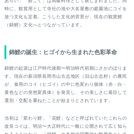
あらい」「鯉こく」は高級料理として親しまれました。同
時に、観賞用として寺社の池や大名屋敷の庭園池にコイを
放つ文化も定着。こうした文化的背景が、現在の観賞鯉
（錦鯉）文化へとつながっています。
錦鯉の誕生：ヒゴイから生まれた色彩革命
錦鯉の起源は江戸時代後期〜明治時代初期にさかのぼりま
す。現在の新潟県長岡市山古志地区（旧山古志村）の農民
が、食用のコイ（ヒゴイ）の中に色変わり個体（赤・白・
黄色などの突然変異体）を発見し、その美しさに着目して
選別・交配を重ねたことが始まりとされています。
当初は「変わり鯉」「花鯉」などと呼ばれていたこれらの
改良コイは、明治〜大正時代に一般に公開されて広く知ら