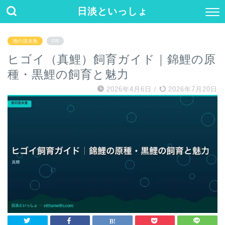
日淡といっしょ
池の淡水魚
PR
ヒゴイ（真鯉）飼育ガイド｜錦鯉の原
種・黒鯉の飼育と魅力
2026年4月6日
/
2026年7月20日