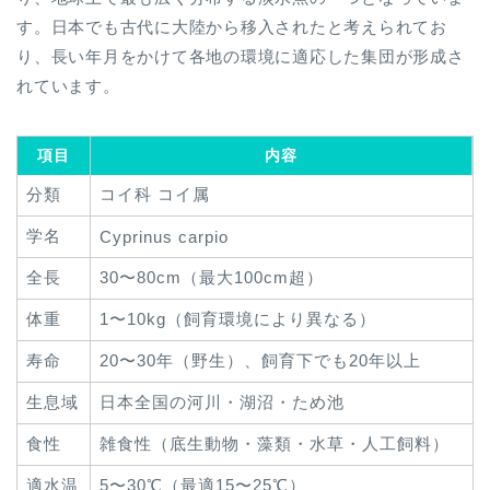
す。日本でも古代に大陸から移入されたと考えられてお
り、長い年月をかけて各地の環境に適応した集団が形成さ
れています。
項目
内容
分類
コイ科 コイ属
学名
Cyprinus carpio
全長
30〜80cm（最大100cm超）
体重
1〜10kg（飼育環境により異なる）
寿命
20〜30年（野生）、飼育下でも20年以上
生息域
日本全国の河川・湖沼・ため池
食性
雑食性（底生動物・藻類・水草・人工飼料）
適水温
5〜30℃（最適15〜25℃）