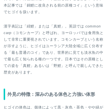
本記事では「錦鯉に改良される前の原種コイ」という意味
でヒゴイを扱います。
漢字表記は「緋鯉」または「真鯉」。英語では
common
carp
（コモンカープ）と呼ばれ、ヨーロッパでは食用魚と
して非常に重要視されています。コモンカープという名称
が示すように、ヒゴイはユーラシア大陸全域に広く分布す
る「最も普通のコイ」であり、世界的に見ても淡水魚の中
で最も広く知られる種の一つです。日本ではその原種とし
ての姿を「真鯉」あるいは「野鯉」と呼んで親しんできた
歴史があります。
外見の特徴：深みのある体色と力強い体形
ヒゴイの体色は、個体によって黒・灰色・茶色・やや緑が