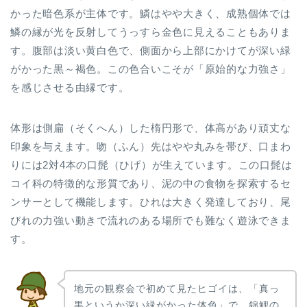
かった暗色系が主体です。鱗はやや大きく、成熟個体では
鱗の縁が光を反射してうっすら金色に見えることもありま
す。腹部は淡い黄白色で、側面から上部にかけてが深い緑
がかった黒～褐色。この色合いこそが「原始的な力強さ」
を感じさせる由縁です。
体形は側扁（そくへん）した楕円形で、体高があり頑丈な
印象を与えます。吻（ふん）先はやや丸みを帯び、口まわ
りには2対4本の口髭（ひげ）が生えています。この口髭は
コイ科の特徴的な形質であり、泥の中の食物を探索するセ
ンサーとして機能します。ひれは大きく発達しており、尾
びれの力強い動きで流れのある場所でも難なく遊泳できま
す。
地元の観察会で初めて見たヒゴイは、「真っ
黒というか深い緑がかった体色」で、錦鯉の