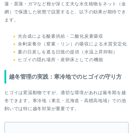
蓮・菖蒲・ガマなど根が深く丈夫な水生植物をネット（金
網）で保護した状態で設置すると、以下の効果が期待でき
ます。
光合成による酸素供給・二酸化炭素吸収
余剰栄養分（窒素・リン）の吸収による水質安定化
夏の日差しを遮る日陰の提供（水温上昇抑制）
ヒゴイの隠れ場所・産卵床としての機能
越冬管理の実践：寒冷地でのヒゴイの守り方
ヒゴイは変温動物ですが、適切な環境があれば厳冬期を越
冬できます。寒冷地（東北・北海道・高標高地域）での池
飼いでは特に越冬対策が重要です。