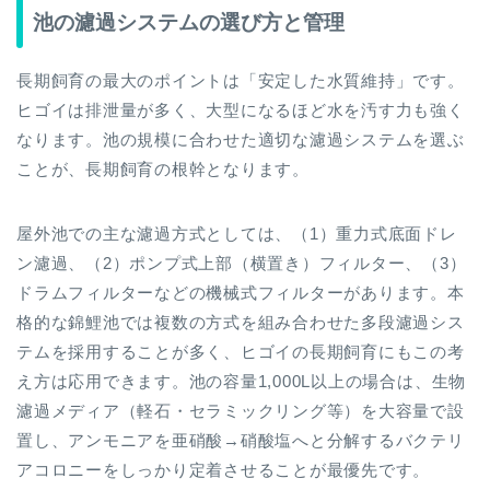
池の濾過システムの選び方と管理
長期飼育の最大のポイントは「安定した水質維持」です。
ヒゴイは排泄量が多く、大型になるほど水を汚す力も強く
なります。池の規模に合わせた適切な濾過システムを選ぶ
ことが、長期飼育の根幹となります。
屋外池での主な濾過方式としては、（1）重力式底面ドレ
ン濾過、（2）ポンプ式上部（横置き）フィルター、（3）
ドラムフィルターなどの機械式フィルターがあります。本
格的な錦鯉池では複数の方式を組み合わせた多段濾過シス
テムを採用することが多く、ヒゴイの長期飼育にもこの考
え方は応用できます。池の容量1,000L以上の場合は、生物
濾過メディア（軽石・セラミックリング等）を大容量で設
置し、アンモニアを亜硝酸→硝酸塩へと分解するバクテリ
アコロニーをしっかり定着させることが最優先です。