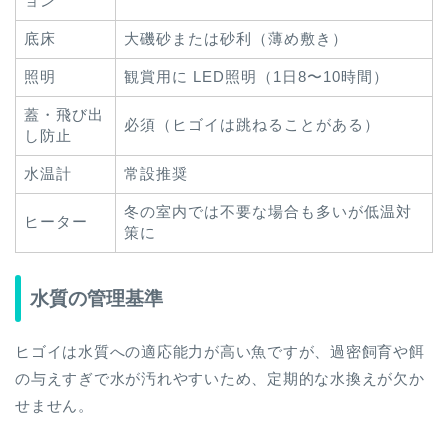
ョン
底床
大磯砂または砂利（薄め敷き）
照明
観賞用に LED照明（1日8〜10時間）
蓋・飛び出
必須（ヒゴイは跳ねることがある）
し防止
水温計
常設推奨
冬の室内では不要な場合も多いが低温対
ヒーター
策に
水質の管理基準
ヒゴイは水質への適応能力が高い魚ですが、過密飼育や餌
の与えすぎで水が汚れやすいため、定期的な水換えが欠か
せません。