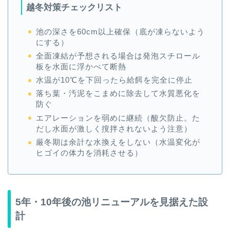
越冬対策チェックリスト
池の深さを60cm以上確保（底が凍らないよう
にする）
全面凍結が予想される場合は発泡スチロール
板を水面に浮かべて断熱
水温が10℃を下回ったら給餌を完全に停止
落ち葉・汚泥をこまめに除去して水質悪化を
防ぐ
エアレーションを弱めに継続（酸欠防止。た
だし水面が激しく撹拌されないよう注意）
厳冬期は余計な水換えをしない（水温変化が
ヒゴイの体力を消耗させる）
5年・10年後の池リニューアルを見据えた設
計