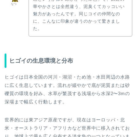
なつ
華やかさとは全然違う、泥臭くてカッコいい
魅力があったんです。同じコイの仲間なの
に、こんなに印象が違うのかって驚きまし
た。
ヒゴイの生息環境と分布
ヒゴイは日本全国の河川・湖沼・ため池・水田周辺の水路
に広く生息しています。流れが緩やかで底が泥質または砂
礫質の環境を好み、水草が繁茂する浅場から水深2〜3mの
深場まで幅広く行動します。
世界的には東アジア原産ですが、現在はヨーロッパ・北
米・オーストラリア・アフリカなど世界中に移入されてお
り、地球上で最も広く分布する淡水魚の一つとなっていま