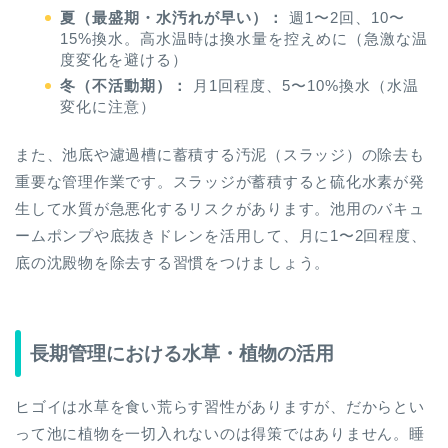
夏（最盛期・水汚れが早い）：
週1〜2回、10〜
15%換水。高水温時は換水量を控えめに（急激な温
度変化を避ける）
冬（不活動期）：
月1回程度、5〜10%換水（水温
変化に注意）
また、池底や濾過槽に蓄積する汚泥（スラッジ）の除去も
重要な管理作業です。スラッジが蓄積すると硫化水素が発
生して水質が急悪化するリスクがあります。池用のバキュ
ームポンプや底抜きドレンを活用して、月に1〜2回程度、
底の沈殿物を除去する習慣をつけましょう。
長期管理における水草・植物の活用
ヒゴイは水草を食い荒らす習性がありますが、だからとい
って池に植物を一切入れないのは得策ではありません。睡