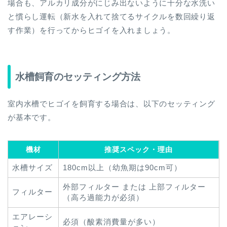
場合も、アルカリ成分がにじみ出ないように十分な水洗い
と慣らし運転（新水を入れて捨てるサイクルを数回繰り返
す作業）を行ってからヒゴイを入れましょう。
水槽飼育のセッティング方法
室内水槽でヒゴイを飼育する場合は、以下のセッティング
が基本です。
機材
推奨スペック・理由
水槽サイズ
180cm以上（幼魚期は90cm可）
外部フィルター または 上部フィルター
フィルター
（高ろ過能力が必須）
エアレーシ
必須（酸素消費量が多い）