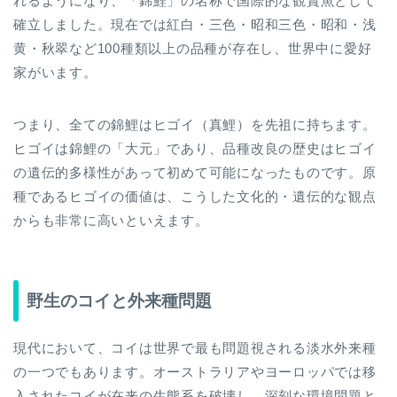
れるようになり、「錦鯉」の名称で国際的な観賞魚として
確立しました。現在では紅白・三色・昭和三色・昭和・浅
黄・秋翠など100種類以上の品種が存在し、世界中に愛好
家がいます。
つまり、全ての錦鯉はヒゴイ（真鯉）を先祖に持ちます。
ヒゴイは錦鯉の「大元」であり、品種改良の歴史はヒゴイ
の遺伝的多様性があって初めて可能になったものです。原
種であるヒゴイの価値は、こうした文化的・遺伝的な観点
からも非常に高いといえます。
野生のコイと外来種問題
現代において、コイは世界で最も問題視される淡水外来種
の一つでもあります。オーストラリアやヨーロッパでは移
入されたコイが在来の生態系を破壊し、深刻な環境問題と