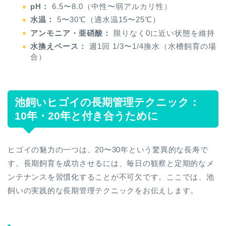
pH：
6.5〜8.0（中性〜弱アルカリ性）
水温：
5〜30℃（適水温15〜25℃）
アンモニア・亜硝酸：
限りなく0に近い状態を維持
水換えペース：
週1回 1/3〜1/4換水（水槽飼育の場
合）
池飼いヒゴイの長期管理テクニック：
10年・20年と付き合うために
ヒゴイの魅力の一つは、20〜30年という驚異的な長寿で
す。長期飼育を成功させるには、毎日の観察と定期的なメ
ンテナンスを習慣化することが不可欠です。ここでは、池
飼いの実践的な長期管理テクニックをお伝えします。