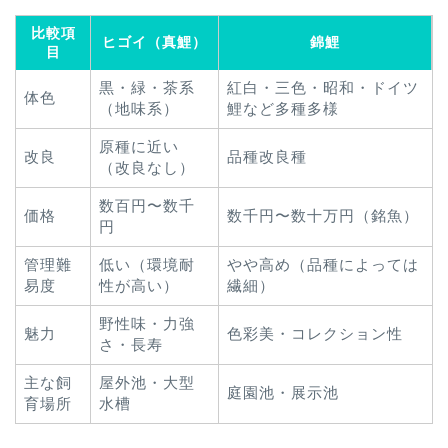
比較項
ヒゴイ（真鯉）
錦鯉
目
黒・緑・茶系
紅白・三色・昭和・ドイツ
体色
（地味系）
鯉など多種多様
原種に近い
改良
品種改良種
（改良なし）
数百円〜数千
価格
数千円〜数十万円（銘魚）
円
管理難
低い（環境耐
やや高め（品種によっては
易度
性が高い）
繊細）
野性味・力強
魅力
色彩美・コレクション性
さ・長寿
主な飼
屋外池・大型
庭園池・展示池
育場所
水槽