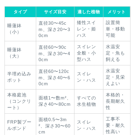
タイプ
サイズ目安
適した植物
メリット
矮性スイ
設置簡
直径30〜45c
睡蓮鉢
レン・姫
単・移動
m、深さ20〜3
（小）
ハス
可能
0cm
スイレン
水温安
直径60〜90c
睡蓮鉢
全般・小
定・魚も
m、深さ30〜4
（大）
型ハス
飼える
0cm
水温安
直径60〜120c
半埋め込み
スイレ
定・見栄
m、深さ40〜6
ポット
ン・ハス
えよい
0cm
本格庭池
本格的・
面積1〜数m²、
すべての
（コンクリ
長期耐久
深さ40〜80cm
水生植物
ート）
性
工事不
面積0.5〜3m
FRP製プー
スイレ
要・耐久
²、深さ30〜60
ルポンド
ン・ハス
性高い
cm