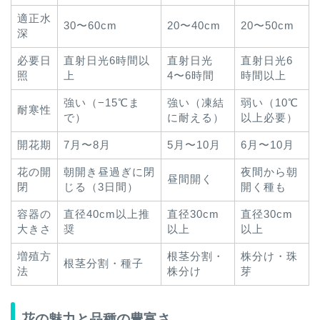
適正水
30〜60cm
20〜40cm
20〜50cm
深
必要日
直射日光6時間以
直射日光
直射日光6
照
上
4〜6時間
時間以上
強い（−15℃ま
強い（凍結
弱い（10℃
耐寒性
で）
に耐える）
以上必要）
開花期
7月〜8月
5月〜10月
6月〜10月
花の開
朝開き昼過ぎに閉
夜間から朝
昼間開く
閉
じる（3日間）
開く種も
容器の
直径40cm以上推
直径30cm
直径30cm
大きさ
奨
以上
以上
増殖方
根茎分割・
株分け・珠
根茎分割・種子
法
株分け
芽
花の魅力と品種の豊富さ