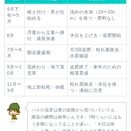
4月下
植え付け・芽が出
浅めの水深（10〜20c
旬〜5
始める
m）を保つ・肥料なし
月
浮葉から立葉へ移
6月
水位を上げる・追肥開始
行・成長加速
7月〜8
月2回追肥・枯れ葉除去・
開花最盛期
月
水質確認
9月〜1
花終わり・地下茎
追肥終了・来年のための
0月
充実
根茎育成
11月〜
枯れ茎除去・水位を保
地上部枯死・休眠
3月
つ・凍結に注意
ハスの花芽は蕾の段階から気づいていても、
開花の瞬間は朝早いんです。7時くらいにはも
なつ
う全開になってることが多い。「今日は咲
く」と思ったら目覚ましをかけて早起きする