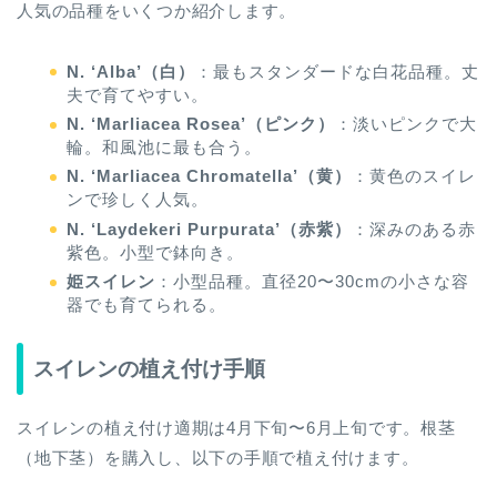
人気の品種をいくつか紹介します。
N. ‘Alba’（白）
：最もスタンダードな白花品種。丈
夫で育てやすい。
N. ‘Marliacea Rosea’（ピンク）
：淡いピンクで大
輪。和風池に最も合う。
N. ‘Marliacea Chromatella’（黄）
：黄色のスイレ
ンで珍しく人気。
N. ‘Laydekeri Purpurata’（赤紫）
：深みのある赤
紫色。小型で鉢向き。
姫スイレン
：小型品種。直径20〜30cmの小さな容
器でも育てられる。
スイレンの植え付け手順
スイレンの植え付け適期は4月下旬〜6月上旬です。根茎
（地下茎）を購入し、以下の手順で植え付けます。