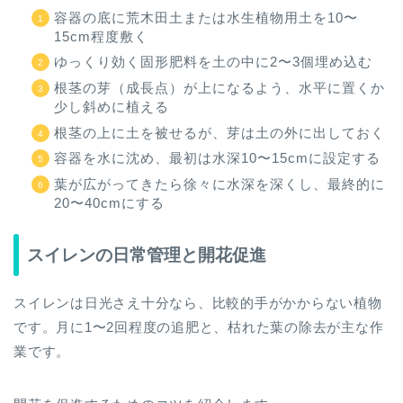
容器の底に荒木田土または水生植物用土を10〜
15cm程度敷く
ゆっくり効く固形肥料を土の中に2〜3個埋め込む
根茎の芽（成長点）が上になるよう、水平に置くか
少し斜めに植える
根茎の上に土を被せるが、芽は土の外に出しておく
容器を水に沈め、最初は水深10〜15cmに設定する
葉が広がってきたら徐々に水深を深くし、最終的に
20〜40cmにする
スイレンの日常管理と開花促進
スイレンは日光さえ十分なら、比較的手がかからない植物
です。月に1〜2回程度の追肥と、枯れた葉の除去が主な作
業です。