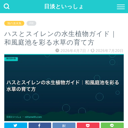
日淡といっしょ
池の淡水魚
PR
ハスとスイレンの水生植物ガイド｜
和風庭池を彩る水草の育て方
2026年4月7日
/
2026年7月20日