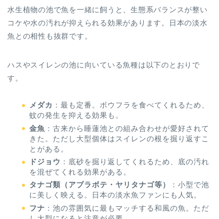
水生植物の池で魚を一緒に飼うと、生態系バランスが整い
コケや水の汚れが抑えられる効果があります。日本の淡水
魚との相性も抜群です。
ハスやスイレンの池に向いている魚種は以下のとおりで
す。
メダカ
：最も定番。ボウフラを食べてくれるため、
蚊の発生を抑える効果も。
金魚
：古来から睡蓮池との組み合わせが愛好されて
きた。ただし大型個体はスイレンの根を掘り返すこ
とがある。
ドジョウ
：底砂を掘り返してくれるため、底の汚れ
を混ぜてくれる効果がある。
タナゴ類（アブラボテ・ヤリタナゴ等）
：小型で池
に美しく映える。日本の淡水魚ファンにも人気。
フナ
：池の雰囲気に最もマッチする和風の魚。ただ
し大型になると注意が必要。