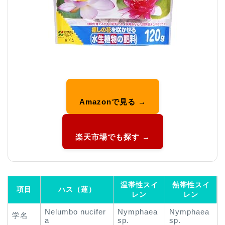
Amazonで見る →
楽天市場でも探す →
温帯性スイ
熱帯性スイ
項目
ハス（蓮）
レン
レン
Nelumbo nucifer
Nymphaea
Nymphaea
学名
a
sp.
sp.