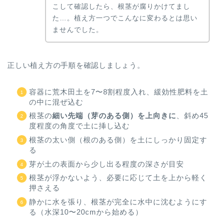
こして確認したら、根茎が腐りかけてまし
た…。植え方一つでこんなに変わるとは思い
ませんでした。
正しい植え方の手順を確認しましょう。
容器に荒木田土を7〜8割程度入れ、緩効性肥料を土
の中に混ぜ込む
根茎の
細い先端（芽のある側）を上向きに
、斜め45
度程度の角度で土に挿し込む
根茎の太い側（根のある側）を土にしっかり固定す
る
芽が土の表面から少し出る程度の深さが目安
根茎が浮かないよう、必要に応じて土を上から軽く
押さえる
静かに水を張り、根茎が完全に水中に沈むようにす
る（水深10〜20cmから始める）