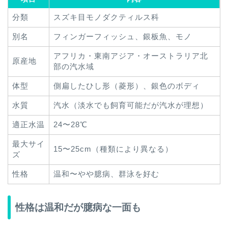
分類
スズキ目モノダクティルス科
別名
フィンガーフィッシュ、銀板魚、モノ
アフリカ・東南アジア・オーストラリア北
原産地
部の汽水域
体型
側扁したひし形（菱形）、銀色のボディ
水質
汽水（淡水でも飼育可能だが汽水が理想）
適正水温
24〜28℃
最大サイ
15〜25cm（種類により異なる）
ズ
性格
温和〜やや臆病、群泳を好む
性格は温和だが臆病な一面も