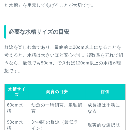
た水槽」を用意してあげることが大切です。
必要な水槽サイズの目安
群泳を楽しむ魚であり、最終的に20cm以上になることを
考えると、水槽は大きいほど安心です。複数匹を群れで飼
うなら、最低でも90cm、できれば120cm以上の水槽が理
想です。
水槽サイ
飼育の目安
評価
ズ
60cm水
幼魚の一時飼育、単独飼
成長後は手狭に
槽
育
なる
90cm水
3〜4匹の群泳（最低ラ
現実的な選択肢
槽
イン）