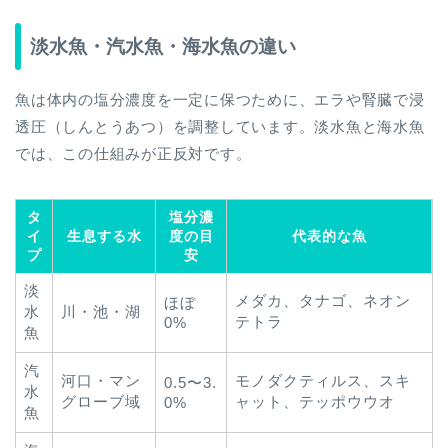
淡水魚・汽水魚・海水魚の違い
魚は体内の塩分濃度を一定に保つために、エラや腎臓で浸
透圧（しんとうあつ）を調整しています。淡水魚と海水魚
では、この仕組みが正反対です。
タ
塩分濃
イ
生息する水
度の目
代表的な魚
プ
安
淡
メダカ、タナゴ、ネオン
ほぼ
水
川・池・湖
テトラ
0%
魚
汽
河口・マン
モノダクティルス、スキ
0.5〜3.
水
グローブ域
ャット、テッポウウオ
0%
魚