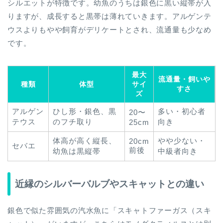
シルエットが特徴です。幼魚のうちは銀色に黒い縦帯が入
りますが、成長すると黒帯は薄れていきます。アルゲンテ
ウスよりもやや飼育がデリケートとされ、流通量も少なめ
です。
最大
流通量・飼いや
種類
体型
サイ
すさ
ズ
アルゲン
ひし形・銀色、黒
多い・初心者
20〜
テウス
のフチ取り
向き
25cm
体高が高く縦長、
やや少ない・
20cm
セバエ
前後
幼魚は黒縦帯
中級者向き
近縁のシルバーバルブやスキャットとの違い
銀色で似た雰囲気の汽水魚に「スキャトファーガス（スキ