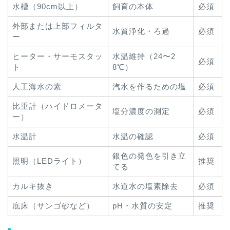
水槽（90cm以上）
飼育の本体
必須
外部または上部フィルタ
水質浄化・ろ過
必須
ー
ヒーター・サーモスタッ
水温維持（24〜2
必須
ト
8℃）
人工海水の素
汽水を作るための塩
必須
比重計（ハイドロメータ
塩分濃度の測定
必須
ー）
水温計
水温の確認
必須
銀色の発色を引き立
照明（LEDライト）
推奨
てる
カルキ抜き
水道水の塩素除去
必須
底床（サンゴ砂など）
pH・水質の安定
推奨