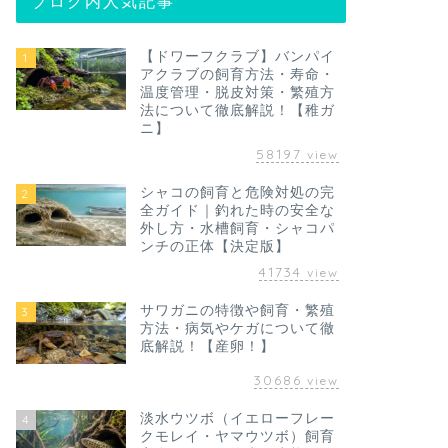
ブログ内人気記事
【ドワーフクラブ】バンパイ
1
アクラブの飼育方法・寿命・
温度管理・脱皮対策・繁殖方
法について徹底解説！【稚ガ
ニ】
58197
view
シャコの飼育と危険対処の完
2
全ガイド｜釣れた時の安全な
外し方・水槽飼育・シャコパ
ンチの正体【決定版】
41734
view
サワガニの特徴や飼育・繁殖
3
方法・病気やケガについて徹
底解説！【産卵！】
30686
view
淡水ウツボ（イエローフレー
4
クモレイ・ヤマウツボ）飼育