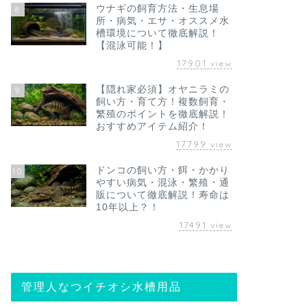
ウナギの飼育方法・生息場
8
所・病気・エサ・オススメ水
槽環境について徹底解説！
【混泳可能！】
17901
view
【隠れ家必須】オヤニラミの
9
飼い方・育て方！複数飼育・
繁殖のポイントを徹底解説！
おすすめアイテム紹介！
17799
view
ドンコの飼い方・餌・かかり
10
やすい病気・混泳・繁殖・通
販について徹底解説！寿命は
10年以上？！
17491
view
管理人なつイチオシ水槽用品