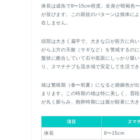
体長は成魚で8〜15cm程度。全身が暗褐
が並びます。この斑紋のパターンは個体によ
在しません。
頭部は大きく扁平で、大きな口が前方に向い
がら上方の天敵（サギなど）を警戒するのに
盤状に癒合していて石や底面にしっかり吸い
り、ヌマチチブも流水域で安定して生活でき
雄は繁殖期（春〜初夏）になると婚姻色が出
まります。この時期の雄は特に美しく、普段
が丸く膨らみ、抱卵時期には腹が顕著に大き
項目
ヌマ
体長
8〜15cm