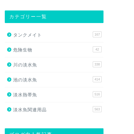
カテゴリー一覧
タンクメイト
167
危険生物
42
川の淡水魚
338
池の淡水魚
414
淡水熱帯魚
516
淡水魚関連用品
563