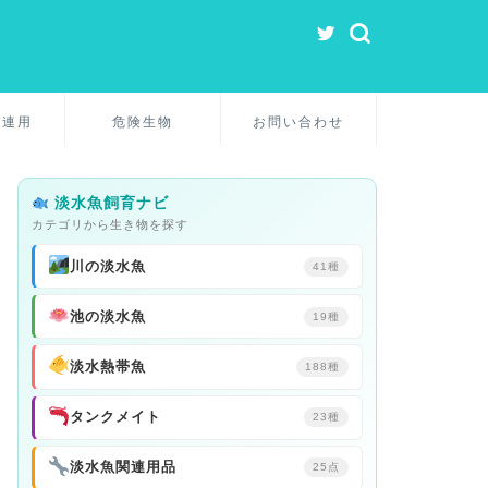
関連用
危険生物
お問い合わせ
淡水魚飼育ナビ
カテゴリから生き物を探す
川の淡水魚
41種
池の淡水魚
19種
淡水熱帯魚
188種
タンクメイト
23種
淡水魚関連用品
25点