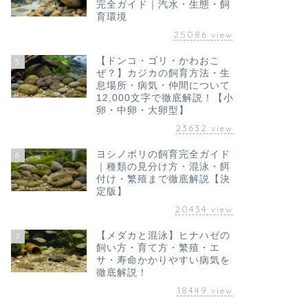
完全ガイド｜汽水・生態・飼
育環境
25086
view
【ドンコ・ゴリ・かわおこ
5
ぜ？】カジカの飼育方法・生
息場所・病気・仲間について
12,000文字で徹底解説！【小
卵・中卵・大卵型】
23632
view
ヨシノボリの飼育完全ガイド
6
｜種類の見分け方・混泳・餌
付け・繁殖まで徹底解説【決
定版】
20434
view
【メダカと混泳】ヒナハゼの
7
飼い方・育て方・繁殖・エ
サ・寿命かかりやすい病気を
徹底解説！
18449
view