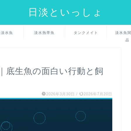
日淡といっしょ
の淡水魚
淡水熱帯魚
タンクメイト
淡水魚
品
｜底生魚の面白い行動と飼
2026年3月30日
/
2026年7月20日