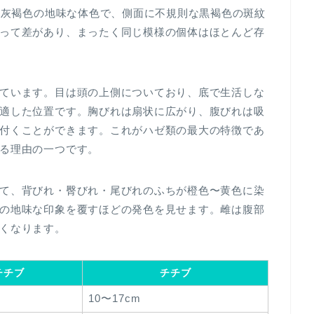
色〜灰褐色の地味な体色で、側面に不規則な黒褐色の斑紋
って差があり、まったく同じ模様の個体はほとんど存
ています。目は頭の上側についており、底で生活しな
適した位置です。胸びれは扇状に広がり、腹びれは吸
付くことができます。これがハゼ類の最大の特徴であ
る理由の一つです。
て、背びれ・臀びれ・尾びれのふちが橙色〜黄色に染
の地味な印象を覆すほどの発色を見せます。雌は腹部
くなります。
チチブ
チチブ
10〜17cm