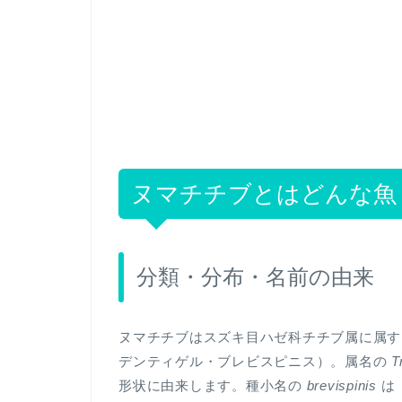
ヌマチチブとはどんな魚
分類・分布・名前の由来
ヌマチチブはスズキ目ハゼ科チチブ属に属
デンティゲル・ブレビスピニス）。属名の
T
形状に由来します。種小名の
brevispinis
は