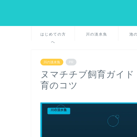
はじめての方
川の淡水魚
池
へ
川の淡水魚
PR
ヌマチチブ飼育ガイド
育のコツ