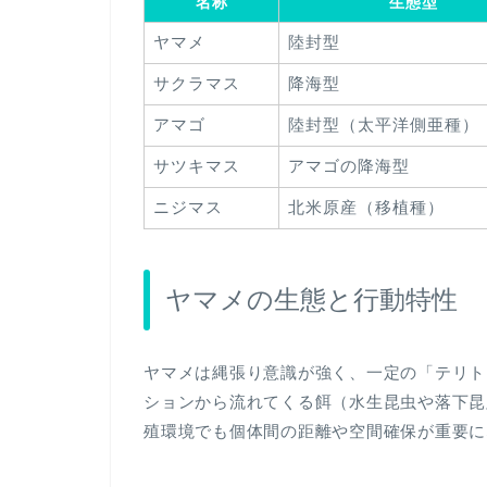
名称
生態型
ヤマメ
陸封型
サクラマス
降海型
アマゴ
陸封型（太平洋側亜種）
サツキマス
アマゴの降海型
ニジマス
北米原産（移植種）
ヤマメの生態と行動特性
ヤマメは縄張り意識が強く、一定の「テリト
ションから流れてくる餌（水生昆虫や落下昆
殖環境でも個体間の距離や空間確保が重要に