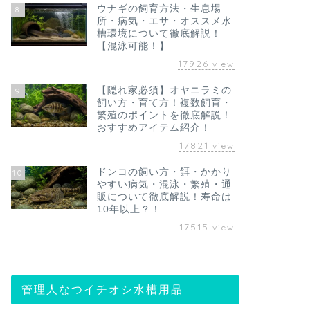
ウナギの飼育方法・生息場
8
所・病気・エサ・オススメ水
槽環境について徹底解説！
【混泳可能！】
17926
view
【隠れ家必須】オヤニラミの
9
飼い方・育て方！複数飼育・
繁殖のポイントを徹底解説！
おすすめアイテム紹介！
17821
view
ドンコの飼い方・餌・かかり
10
やすい病気・混泳・繁殖・通
販について徹底解説！寿命は
10年以上？！
17515
view
管理人なつイチオシ水槽用品