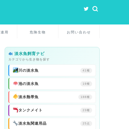
関連用
危険生物
お問い合わせ
淡水魚飼育ナビ
カテゴリから生き物を探す
川の淡水魚
41種
池の淡水魚
19種
淡水熱帯魚
188種
タンクメイト
23種
淡水魚関連用品
25点