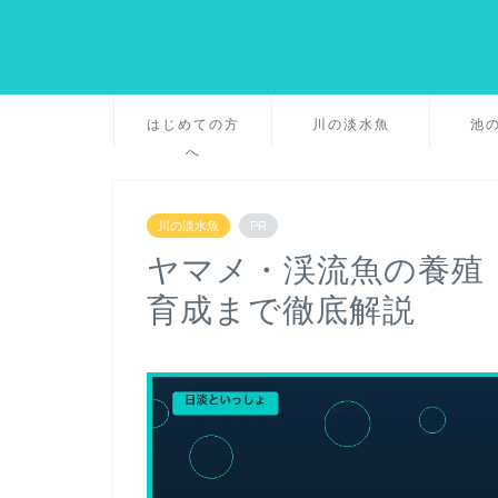
はじめての方
川の淡水魚
池
へ
川の淡水魚
PR
ヤマメ・渓流魚の養殖
育成まで徹底解説