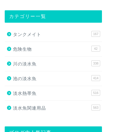
カテゴリー一覧
タンクメイト
167
危険生物
42
川の淡水魚
338
池の淡水魚
414
淡水熱帯魚
516
淡水魚関連用品
563