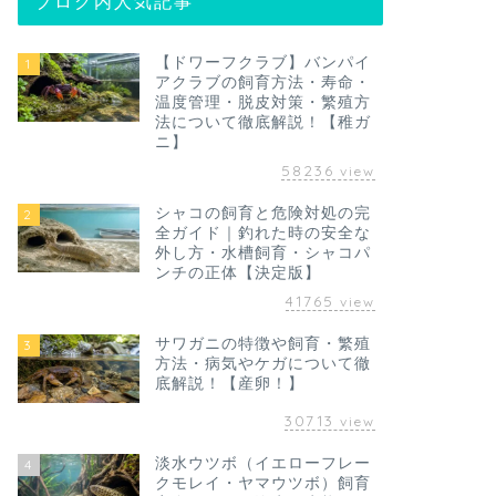
ブログ内人気記事
【ドワーフクラブ】バンパイ
1
アクラブの飼育方法・寿命・
温度管理・脱皮対策・繁殖方
法について徹底解説！【稚ガ
ニ】
58236
view
シャコの飼育と危険対処の完
2
全ガイド｜釣れた時の安全な
外し方・水槽飼育・シャコパ
ンチの正体【決定版】
41765
view
サワガニの特徴や飼育・繁殖
3
方法・病気やケガについて徹
底解説！【産卵！】
30713
view
淡水ウツボ（イエローフレー
4
クモレイ・ヤマウツボ）飼育