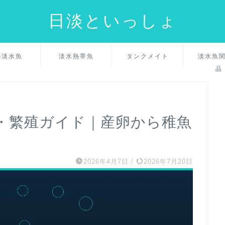
日淡といっしょ
の淡水魚
淡水熱帯魚
タンクメイト
淡水魚
品
・繁殖ガイド｜産卵から稚魚
2026年4月7日
/
2026年7月20日