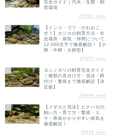
完全ガイド｜汽水・生態・飼
育環境
25100
view
【ドンコ・ゴリ・かわおこ
5
ぜ？】カジカの飼育方法・生
息場所・病気・仲間について
12,000文字で徹底解説！【小
卵・中卵・大卵型】
23657
view
ヨシノボリの飼育完全ガイド
6
｜種類の見分け方・混泳・餌
付け・繁殖まで徹底解説【決
定版】
20484
view
【メダカと混泳】ヒナハゼの
7
飼い方・育て方・繁殖・エ
サ・寿命かかりやすい病気を
徹底解説！
18463
view