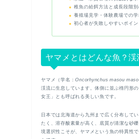
稚魚の給餌方法と成長段階別
養殖場見学・体験農場での学
初心者が失敗しやすいポイン
ヤマメとはどんな魚？渓
ヤマメ（学名：
Oncorhynchus masou maso
渓流に生息しています。体側に並ぶ楕円形の
女王」とも呼ばれる美しい魚です。
日本では北海道から九州まで広く分布してい
たく、溶存酸素量が高く、底質が清潔な砂礫
境選択性こそが、ヤマメという魚の特異性で