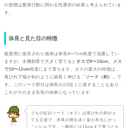
の形態は繁殖行動に関わる性選択の結果と考えられていま
す。
体長と見た目の特徴
観賞用に改良された個体は体長4〜7cm程度で流通してい
ますが、水槽飼育で大きく育てると
オスで8〜10cm、メス
で10〜12cm
程度にまで育ちます。オスの最大の特徴は、
尾びれ下端が剣のように細長く伸びる「
ソード（剣）
」で
す。このソード部分は体長の1/3近くに達することもあり、
これがそのまま名前の由来になっています。
うちの紅白ソード（オス）は尾びれの剣がと
ても立派で、水草の間を泳ぐ姿が本当にかっ
なつ
こいいんです。一般的には15cmまで育つとも