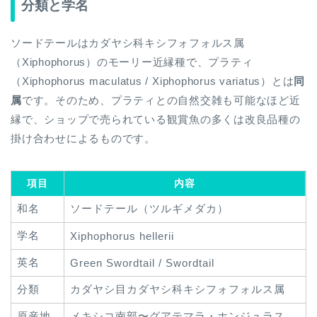
分類と学名
ソードテールはカダヤシ科キシフォフォルス属
（Xiphophorus）のモーリー近縁種で、プラティ
（Xiphophorus maculatus / Xiphophorus variatus）とは
同
属
です。そのため、プラティとの自然交雑も可能なほど近
縁で、ショップで売られている観賞魚の多くは改良品種の
掛け合わせによるものです。
項目
内容
和名
ソードテール（ツルギメダカ）
学名
Xiphophorus hellerii
英名
Green Swordtail / Swordtail
分類
カダヤシ目カダヤシ科キシフォフォルス属
原産地
メキシコ南部〜グアテマラ・ホンジュラス