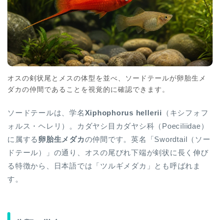
オスの剣状尾とメスの体型を並べ、ソードテールが卵胎生メ
ダカの仲間であることを視覚的に確認できます。
ソードテールは、学名
Xiphophorus hellerii
（キシフォフ
ォルス・ヘレリ）。カダヤシ目カダヤシ科（Poeciliidae）
に属する
卵胎生メダカ
の仲間です。英名「Swordtail（ソー
ドテール）」の通り、オスの尾びれ下端が剣状に長く伸び
る特徴から、日本語では「ツルギメダカ」とも呼ばれま
す。