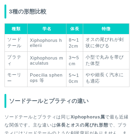
3種の形態比較
種類
学名
体長
特徴
ソード
オスの尾びれが剣
8〜1
Xiphophorus h
ellerii
テール
状に伸びる
2cm
プラテ
小型で丸みを帯び
3〜5
Xiphophorus m
aculatus
ィ
た体型
cm
モーリ
やや細長く汽水に
Poecilia sphen
5〜1
ops 等
ー
も適応
0cm
ソードテールとプラティの違い
ソードテールとプラティは同じ
Xiphophorus属
で最も近縁
な関係です。主な違いは
体長とオスの尾びれ形態
で、プラ
ティにはソードテールのような剣状突起がありません。ま