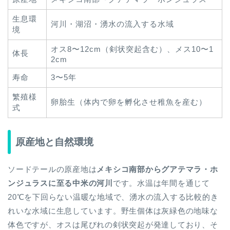
生息環
河川・湖沼・湧水の流入する水域
境
オス8〜12cm（剣状突起含む）、メス10〜1
体長
2cm
寿命
3〜5年
繁殖様
卵胎生（体内で卵を孵化させ稚魚を産む）
式
原産地と自然環境
ソードテールの原産地は
メキシコ南部からグアテマラ・ホ
ンジュラスに至る中米の河川
です。水温は年間を通じて
20℃を下回らない温暖な地域で、湧水の流入する比較的き
れいな水域に生息しています。野生個体は灰緑色の地味な
体色ですが、オスは尾びれの剣状突起が発達しており、そ