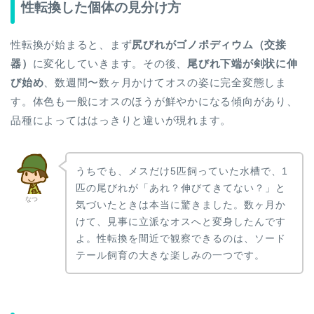
性転換した個体の見分け方
性転換が始まると、まず
尻びれがゴノポディウム（交接
器）
に変化していきます。その後、
尾びれ下端が剣状に伸
び始め
、数週間〜数ヶ月かけてオスの姿に完全変態しま
す。体色も一般にオスのほうが鮮やかになる傾向があり、
品種によってははっきりと違いが現れます。
うちでも、メスだけ5匹飼っていた水槽で、1
匹の尾びれが「あれ？伸びてきてない？」と
なつ
気づいたときは本当に驚きました。数ヶ月か
けて、見事に立派なオスへと変身したんです
よ。性転換を間近で観察できるのは、ソード
テール飼育の大きな楽しみの一つです。