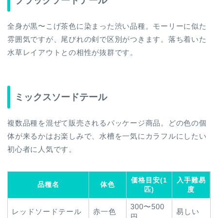
ブラックソードテール
全身が黒〜こげ茶色に染まった渋い品種。モーリーに似た
雰囲気ですが、尾びれの剣で区別がつきます。落ち着いた
水草レイアウトとの相性が抜群です。
ミックスソードテール
複数品種を混ぜて販売されるパッケージ商品。どの色の個
体が来るかはお楽しみで、水槽を一気にカラフルにしたい
初心者に人気です。
価格目安(1
入手難易
品種名
体色
匹)
度
300〜500
レッドソードテール
赤一色
易しい
円