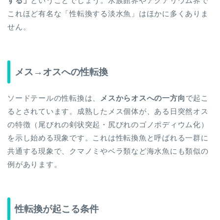
する」
ということでしょう。水族館界やアクアリウム界で
これほど有名な「性転換する淡水魚」はほかに多くありま
せん。
メス→オスへの性転換
ソードテールの性転換は、
メスからオスへの一方向
で起こ
るとされています。成熟したメス個体が、ある日突然オス
の特徴（尾びれの剣状突起・尻びれのゴノポディウム化）
を示し始める現象です。これは性転換魚と呼ばれる一群に
共通する現象で、クマノミやベラ類など海水魚にも類似の
例があります。
性転換が起こる条件