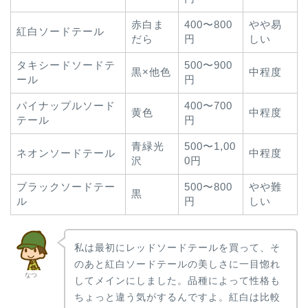
赤白ま
400〜800
やや易
紅白ソードテール
だら
円
しい
タキシードソードテ
500〜900
黒×他色
中程度
ール
円
パイナップルソード
400〜700
黄色
中程度
テール
円
青緑光
500〜1,00
ネオンソードテール
中程度
沢
0円
ブラックソードテー
500〜800
やや難
黒
ル
円
しい
私は最初にレッドソードテールを買って、そ
のあと紅白ソードテールの美しさに一目惚れ
なつ
してメインにしました。品種によって性格も
ちょっと違う気がするんですよ。紅白は比較