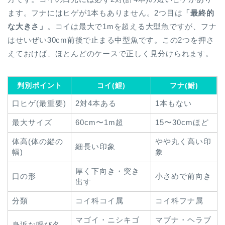
ます。フナにはヒゲが1本もありません。2つ目は
「最終的
な大きさ」
。コイは最大で1mを超える大型魚ですが、フナ
はせいぜい30cm前後で止まる中型魚です。この2つを押さ
えておけば、ほとんどのケースで正しく見分けられます。
判別ポイント
コイ(鯉)
フナ(鮒)
口ヒゲ(最重要)
2対4本ある
1本もない
最大サイズ
60cm〜1m超
15〜30cmほど
体高(体の縦の
やや丸く高い印
細長い印象
幅)
象
厚く下向き・突き
口の形
小さめで前向き
出す
分類
コイ科コイ属
コイ科フナ属
マゴイ・ニシキゴ
マブナ・ヘラブ
身近な呼び名