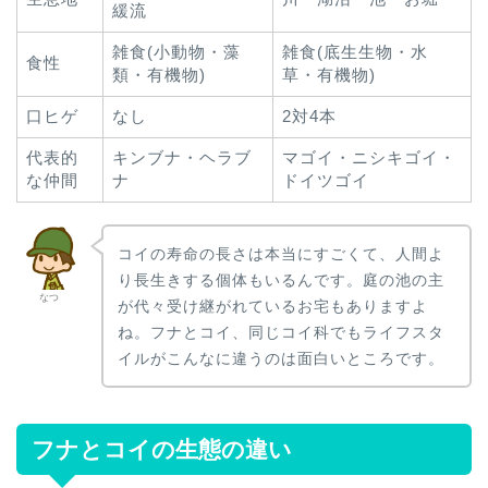
緩流
雑食(小動物・藻
雑食(底生生物・水
食性
類・有機物)
草・有機物)
口ヒゲ
なし
2対4本
代表的
キンブナ・ヘラブ
マゴイ・ニシキゴイ・
な仲間
ナ
ドイツゴイ
コイの寿命の長さは本当にすごくて、人間よ
り長生きする個体もいるんです。庭の池の主
なつ
が代々受け継がれているお宅もありますよ
ね。フナとコイ、同じコイ科でもライフスタ
イルがこんなに違うのは面白いところです。
フナとコイの生態の違い