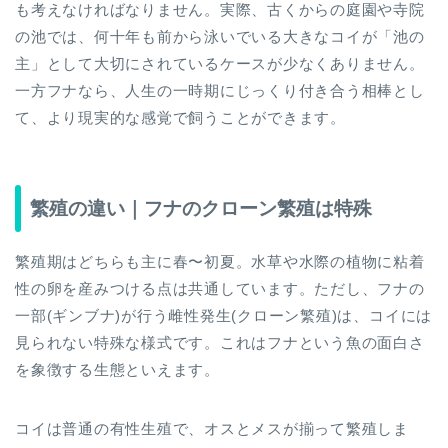
も考えなければなりません。実際、古くからの庭園や寺院
の池では、何十年も前から泳いでいる大きなコイが「池の
主」として大切にされているケースが少なくありません。
一方フナなら、人生の一時期にじっくり付き合う相棒とし
て、より現実的な感覚で飼うことができます。
繁殖の違い｜フナのクローン繁殖は特殊
繁殖期はどちらも主に春〜初夏。水草や水際の植物に粘着
性の卵を産みつける点は共通しています。ただし、フナの
一部(ギンブナ)が行う雌性発生(クローン繁殖)は、コイには
見られない特殊な様式です。これはフナという魚の面白さ
を象徴する生態といえます。
コイは普通の有性生殖で、オスとメスが揃って繁殖しま