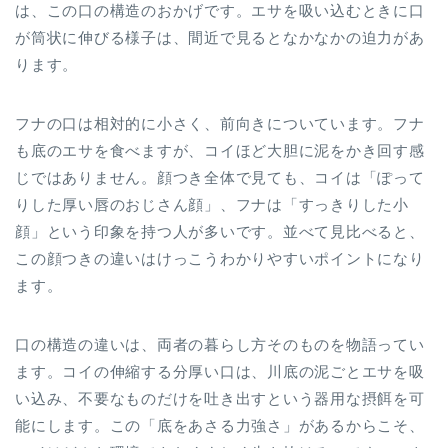
は、この口の構造のおかげです。エサを吸い込むときに口
が筒状に伸びる様子は、間近で見るとなかなかの迫力があ
ります。
フナの口は相対的に小さく、前向きについています。フナ
も底のエサを食べますが、コイほど大胆に泥をかき回す感
じではありません。顔つき全体で見ても、コイは「ぽって
りした厚い唇のおじさん顔」、フナは「すっきりした小
顔」という印象を持つ人が多いです。並べて見比べると、
この顔つきの違いはけっこうわかりやすいポイントになり
ます。
口の構造の違いは、両者の暮らし方そのものを物語ってい
ます。コイの伸縮する分厚い口は、川底の泥ごとエサを吸
い込み、不要なものだけを吐き出すという器用な摂餌を可
能にします。この「底をあさる力強さ」があるからこそ、