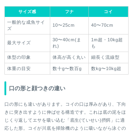
サイズ感
フナ
コイ
一般的な成魚サイ
10〜25cm
40〜70cm
ズ
30〜40cm(ま
1m超・10kg超
最大サイズ
れ)
も
体型の印象
体高が高く丸い
細長く流線型
体重の目安
数十g〜数百g
数kg〜10kg超
口の形と顔つきの違い
口の形にも違いがあります。コイの口は厚みがあり、下向
きに突き出すように伸ばせる構造です。これは底の泥をほ
じくり返してエサを吸い込む「底生(ていせい)摂餌」に適
応した形。コイが川底を掃除機のように吸いながら泳ぐの