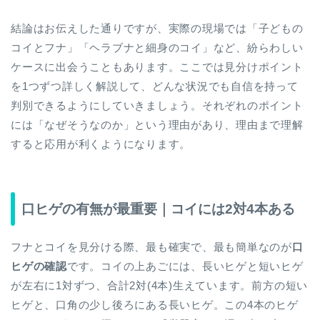
結論はお伝えした通りですが、実際の現場では「子どもの
コイとフナ」「ヘラブナと細身のコイ」など、紛らわしい
ケースに出会うこともあります。ここでは見分けポイント
を1つずつ詳しく解説して、どんな状況でも自信を持って
判別できるようにしていきましょう。それぞれのポイント
には「なぜそうなのか」という理由があり、理由まで理解
すると応用が利くようになります。
口ヒゲの有無が最重要｜コイには2対4本ある
フナとコイを見分ける際、最も確実で、最も簡単なのが
口
ヒゲの確認
です。コイの上あごには、長いヒゲと短いヒゲ
が左右に1対ずつ、合計2対(4本)生えています。前方の短い
ヒゲと、口角の少し後ろにある長いヒゲ。この4本のヒゲ