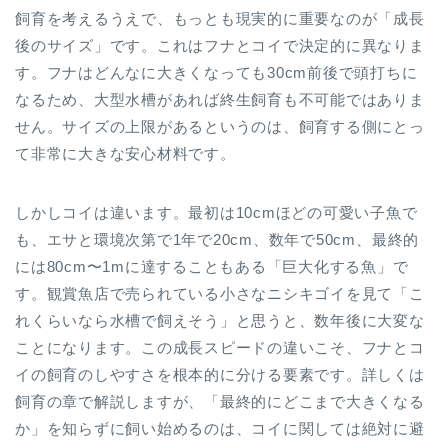
飼育を考えるうえで、もっとも現実的に重要なのが「成長
後のサイズ」です。これはフナとコイで決定的に異なりま
す。フナはどんなに大きくなっても30cm前後で頭打ちに
なるため、大型水槽があれば終生飼育も不可能ではありま
せん。サイズの上限があるというのは、飼育する側にとっ
て非常に大きな安心材料です。
しかしコイは違います。最初は10cmほどの可愛い子魚で
も、エサと環境次第で1年で20cm、数年で50cm、最終的
には80cm〜1mに達することもある「巨大化する魚」で
す。観賞魚店で売られている小さなニシキゴイを見て「こ
れくらいなら水槽で飼えそう」と思うと、数年後に大変な
ことになります。この成長スピードの違いこそ、フナとコ
イの飼育のしやすさを根本的に分ける要素です。詳しくは
飼育の章で解説しますが、「最終的にどこまで大きくなる
か」を知らずに飼い始めるのは、コイに関しては絶対に避