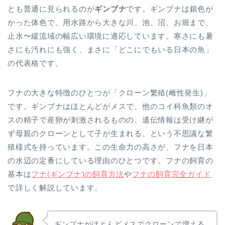
とも普通に見られるのが
ギンブナ
です。ギンブナは銀色が
かった体色で、用水路から大きな川、池、沼、お堀まで、
止水〜緩流域の幅広い環境に適応しています。寒さにも暑
さにも汚れにも強く、まさに「どこにでもいる日本の魚」
の代表格です。
フナの大きな特徴のひとつが「クローン繁殖(雌性発生)」
です。ギンブナはほとんどがメスで、他のコイ科魚類のオ
スの精子で産卵が刺激されるものの、遺伝情報は受け継が
ず母親のクローンとして子が生まれる、という不思議な繁
殖様式を持っています。この生命力の高さが、フナを日本
の水辺の定番にしている理由のひとつです。フナの飼育の
基本は
フナ(ギンブナ)の飼育方法
や
フナの飼育完全ガイド
で詳しく解説しています。
ギンブナがほとんどメスでクローンで増える