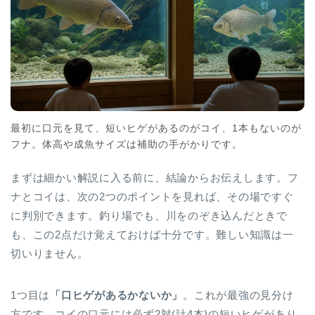
最初に口元を見て、短いヒゲがあるのがコイ、1本もないのが
フナ。体高や成魚サイズは補助の手がかりです。
まずは細かい解説に入る前に、結論からお伝えします。フ
ナとコイは、次の2つのポイントを見れば、その場ですぐ
に判別できます。釣り場でも、川をのぞき込んだときで
も、この2点だけ覚えておけば十分です。難しい知識は一
切いりません。
1つ目は
「口ヒゲがあるかないか」
。これが最強の見分け
方です。コイの口元には必ず2対(計4本)の短いヒゲがあり