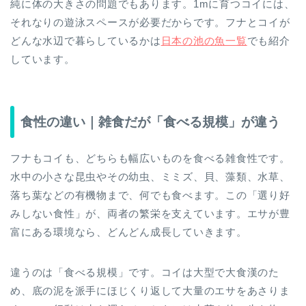
純に体の大きさの問題でもあります。1mに育つコイには、
それなりの遊泳スペースが必要だからです。フナとコイが
どんな水辺で暮らしているかは
日本の池の魚一覧
でも紹介
しています。
食性の違い｜雑食だが「食べる規模」が違う
フナもコイも、どちらも幅広いものを食べる雑食性です。
水中の小さな昆虫やその幼虫、ミミズ、貝、藻類、水草、
落ち葉などの有機物まで、何でも食べます。この「選り好
みしない食性」が、両者の繁栄を支えています。エサが豊
富にある環境なら、どんどん成長していきます。
違うのは「食べる規模」です。コイは大型で大食漢のた
め、底の泥を派手にほじくり返して大量のエサをあさりま