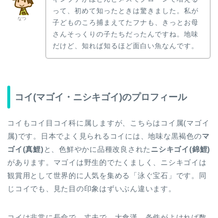
って、初めて知ったときは驚きました。私が
なつ
子どものころ捕まえてたフナも、きっとお母
さんそっくりの子たちだったんですね。地味
だけど、知れば知るほど面白い魚なんです。
コイ(マゴイ・ニシキゴイ)のプロフィール
コイもコイ目コイ科に属しますが、こちらはコイ属(マゴイ
属)です。日本でよく見られるコイには、地味な黒褐色の
マ
ゴイ(真鯉)
と、色鮮やかに品種改良された
ニシキゴイ(錦鯉)
があります。マゴイは野生的でたくましく、ニシキゴイは
観賞用として世界的に人気を集める「泳ぐ宝石」です。同
じコイでも、見た目の印象はずいぶん違います。
コイは非常に長命で、丈夫で、大食漢。条件がよければ数