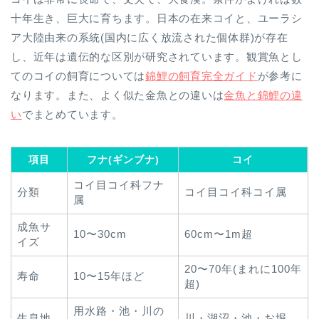
十年生き、巨大に育ちます。日本の在来コイと、ユーラシ
ア大陸由来の系統(国内に広く放流された個体群)が存在
し、近年は遺伝的な区別が研究されています。観賞魚とし
てのコイの飼育については
錦鯉の飼育完全ガイド
が参考に
なります。また、よく似た金魚との違いは
金魚と錦鯉の違
い
でまとめています。
項目
フナ(ギンブナ)
コイ
コイ目コイ科フナ
分類
コイ目コイ科コイ属
属
成魚サ
10〜30cm
60cm〜1m超
イズ
20〜70年(まれに100年
寿命
10〜15年ほど
超)
用水路・池・川の
生息地
川・湖沼・池・お堀