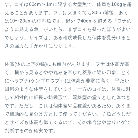
す。コイは60cm〜1mに達する大型魚で、体重も10kgを超
えることがあります。フナは大きくても30cm前後、多く
は10〜20cmの中型魚です。野外で40cmを超える「フナの
ように見える魚」がいたら、まずコイを疑ったほうがよい
でしょう。サイズは、ある程度成長した個体を見分けると
きの強力な手がかりになります。
体高(体の上下の幅)にも傾向があります。フナは体高が高
く、横から見るとやや丸みを帯びた菱形に近い印象。とく
にヘラブナ(ゲンゴロウブナ)は体高が非常に高く、平たい
団扇のような体型をしています。一方のコイは、体長に対
して相対的に細長い紡錘形で、流線型の堂々とした体つき
です。ただし、これは個体差や品種差があるため、あくま
で補助的な見分け方として使ってください。子魚どうしだ
とサイズも体高も似てくるので、その場合はやはりヒゲで
判断するのが確実です。