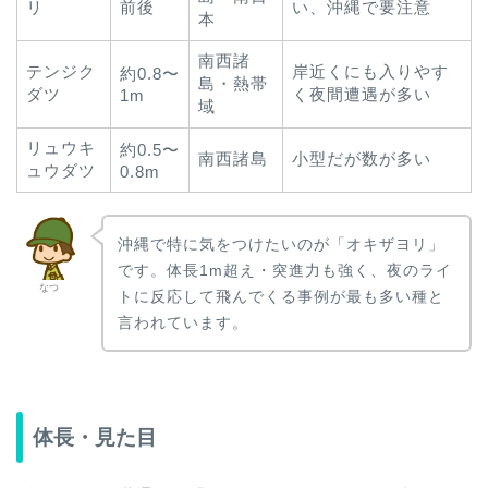
リ
前後
い、沖縄で要注意
本
南西諸
テンジク
岸近くにも入りやす
約0.8〜
島・熱帯
ダツ
く夜間遭遇が多い
1m
域
リュウキ
約0.5〜
南西諸島
小型だが数が多い
ュウダツ
0.8m
沖縄で特に気をつけたいのが「オキザヨリ」
です。体長1m超え・突進力も強く、夜のライ
なつ
トに反応して飛んでくる事例が最も多い種と
言われています。
体長・見た目