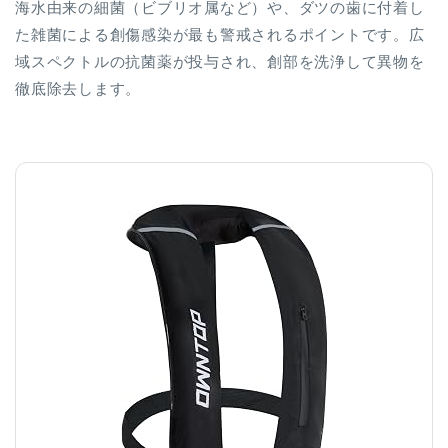
海水由来の細菌（ビブリオ属など）や、ダツの歯に付着し
た雑菌による創傷感染が最も警戒されるポイントです。広
域スペクトルの抗菌薬が投与され、創部を洗浄して異物を
徹底除去します。