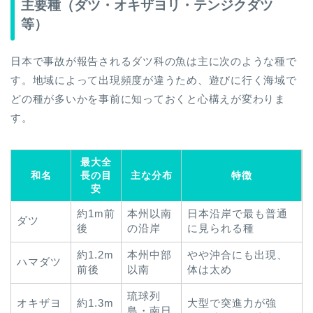
主要種（ダツ・オキザヨリ・テンジクダツ
等）
日本で事故が報告されるダツ科の魚は主に次のような種で
す。地域によって出現頻度が違うため、遊びに行く海域で
どの種が多いかを事前に知っておくと心構えが変わりま
す。
最大全
和名
長の目
主な分布
特徴
安
約1m前
本州以南
日本沿岸で最も普通
ダツ
後
の沿岸
に見られる種
約1.2m
本州中部
やや沖合にも出現、
ハマダツ
前後
以南
体は太め
琉球列
オキザヨ
約1.3m
大型で突進力が強
島・南日