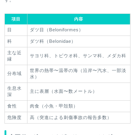
項目
内容
目
ダツ目（Beloniformes）
科
ダツ科（Belonidae）
主な近
サヨリ科、トビウオ科、サンマ科、メダカ科
縁
世界の熱帯〜温帯の海（沿岸〜汽水、一部淡
分布域
水）
生息水
主に表層（水面〜数メートル）
深
食性
肉食（小魚・甲殻類）
危険度
高（突進による刺傷事故の報告多数）