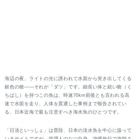
海辺の夜、ライトの光に誘われて水面から突き出してくる
銀色の槍――それが「ダツ」です。細長い体と鋭い吻（く
ちばし）を持つこの魚は、時速70km前後とも言われる高
速で水面を走り、人体を貫通した事例まで報告されてい
る、日本近海で最も注意すべき海水魚のひとつです。
「日淡といっしょ」は普段、日本の淡水魚を中心に扱って
いるサイトですが、管理人のなつ自身、沖縄旅行で漁師さ