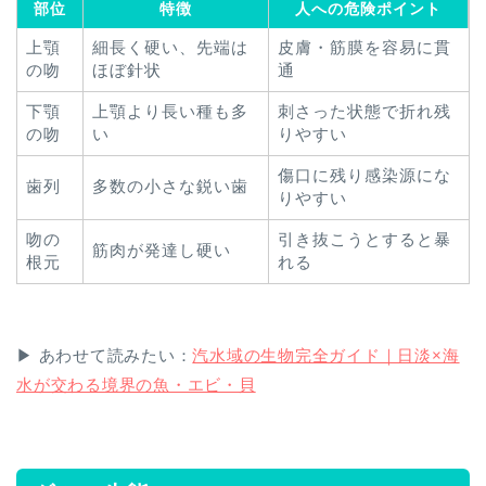
部位
特徴
人への危険ポイント
上顎
細長く硬い、先端は
皮膚・筋膜を容易に貫
の吻
ほぼ針状
通
下顎
上顎より長い種も多
刺さった状態で折れ残
の吻
い
りやすい
傷口に残り感染源にな
歯列
多数の小さな鋭い歯
りやすい
吻の
引き抜こうとすると暴
筋肉が発達し硬い
根元
れる
▶ あわせて読みたい：
汽水域の生物完全ガイド｜日淡×海
水が交わる境界の魚・エビ・貝