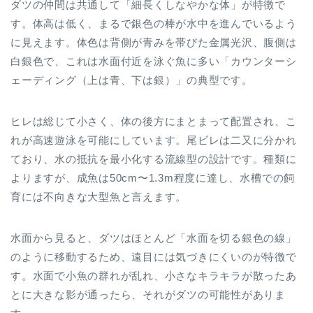
ダツの仲間は共通して「細長くしなやかな体」が特徴で
す。体高は低く、まるで銀色の棒が水中を進んでいるよう
に見えます。体色は背側が青みを帯びた金属光沢、腹側は
白銀色で、これは水面付近を泳ぐ魚に多い「カウンターシ
ェーディング（上は青、下は銀）」の典型です。
ヒレは総じて小さく、体の後方にまとまって配置され、こ
れが高速遊泳を可能にしています。尾ビレは二又に分かれ
ており、水の抵抗を最小化する流線型の設計です。種類に
よりますが、成魚は50cm〜1.3m程度に達し、水槽での飼
育には不向きな大型魚と言えます。
水面から見ると、ダツはほとんど「水面を切る銀色の線」
のように移動するため、遠目には気づきにくいのが特徴で
す。水面で小魚の群れが乱れ、小さなキラキラが散ったあ
とに大きな影が通ったら、それがダツの可能性がありま