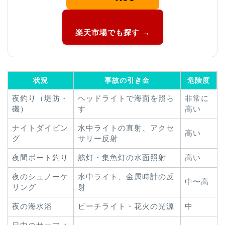
楽天市場でも探す →
状況
事故の引き金
危険度
夜釣り（堤防・
ヘッドライトで海面を照ら
非常に
磯）
す
高い
ナイトダイビン
水中ライトの直射、アクセ
高い
グ
サリー反射
夜間ボート釣り
舷灯・集魚灯の水面照射
高い
夜のシュノーケ
水中ライト、金属時計の反
中〜高
リング
射
夜の海水浴
ビーチライト・花火の光源
中