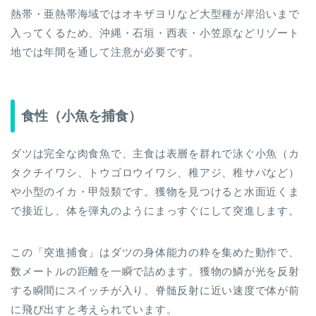
熱帯・亜熱帯海域ではオキザヨリなど大型種が岸沿いまで
入ってくるため、沖縄・石垣・西表・小笠原などリゾート
地では年間を通して注意が必要です。
食性（小魚を捕食）
ダツは完全な肉食魚で、主食は表層を群れで泳ぐ小魚（カ
タクチイワシ、トウゴロウイワシ、稚アジ、稚サバなど）
や小型のイカ・甲殻類です。獲物を見つけると水面近くま
で接近し、体を弾丸のようにまっすぐにして突進します。
この「突進捕食」はダツの身体能力の粋を集めた動作で、
数メートルの距離を一瞬で詰めます。獲物の鱗が光を反射
する瞬間にスイッチが入り、脊髄反射に近い速度で体が前
に飛び出すと考えられています。