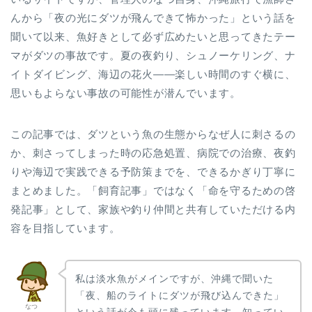
んから「夜の光にダツが飛んできて怖かった」という話を
聞いて以来、魚好きとして必ず広めたいと思ってきたテー
マがダツの事故です。夏の夜釣り、シュノーケリング、ナ
イトダイビング、海辺の花火――楽しい時間のすぐ横に、
思いもよらない事故の可能性が潜んでいます。
この記事では、ダツという魚の生態からなぜ人に刺さるの
か、刺さってしまった時の応急処置、病院での治療、夜釣
りや海辺で実践できる予防策までを、できるかぎり丁寧に
まとめました。「飼育記事」ではなく「命を守るための啓
発記事」として、家族や釣り仲間と共有していただける内
容を目指しています。
私は淡水魚がメインですが、沖縄で聞いた
「夜、船のライトにダツが飛び込んできた」
なつ
という話が今も頭に残っています。知ってい