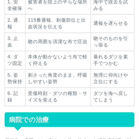
1. 安
被害者を陸上の平らな場所
海中で抜去を試
全確保
へ
みる
2. 通
119番通報、刺傷部位と出
通報を遅らせる
報
血状況を伝える
3. 止
吻そのものを引
吻の周囲を清潔な布で圧迫
血
っ張る
4. ダ
本体が動かないよう布で軽
暴れるダツを素
ツ固定
く抑える
手でつかむ
5. 姿
刺さった角度のまま、呼吸
無理に仰向けや
勢保持
しやすい姿勢
立位にする
6. 記
受傷時刻・ダツの種類・サ
ダツを海へ戻し
録
イズを覚える
てしまう
病院での治療