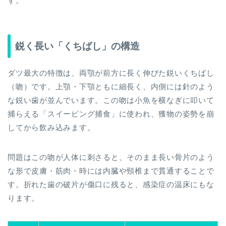
す。
鋭く長い「くちばし」の構造
ダツ最大の特徴は、両顎が前方に長く伸びた鋭いくちばし
（吻）です。上顎・下顎ともに細長く、内側には針のよう
な鋭い歯が並んでいます。この吻は小魚を横なぎに叩いて
捕らえる「スイーピング捕食」に使われ、獲物の姿勢を崩
してから飲み込みます。
問題はこの吻が人体に刺さると、そのまま長い骨片のよう
な形で皮膚・筋肉・時には内臓や頸椎まで貫通することで
す。折れた歯の破片が傷口に残ると、感染症の温床にもな
ります。